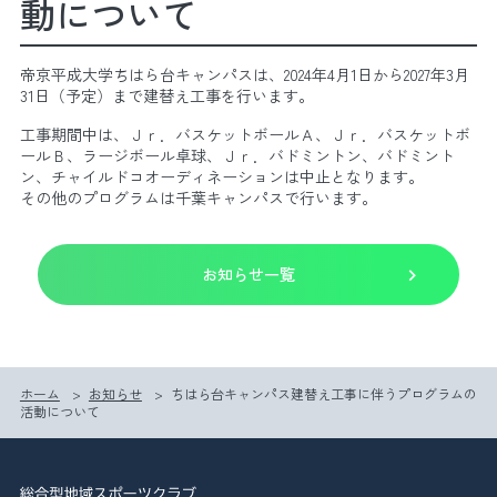
動について
帝京平成大学ちはら台キャンパスは、2024年4月1日から2027年3月
31日（予定）まで建替え工事を行います。
工事期間中は、Ｊｒ．バスケットボールＡ、Ｊｒ．バスケットボ
ールＢ、ラージボール卓球、Ｊｒ．バドミントン、バドミント
ン、チャイルドコオーディネーションは中止となります。
その他のプログラムは千葉キャンパスで行います。
お知らせ一覧
スケジュール
申込み・手続き
ホーム
>
お知らせ
>
ちはら台キャンパス建替え工事に伴うプログラムの
よくある質問
賛助会員
活動について
ドッグクラブ