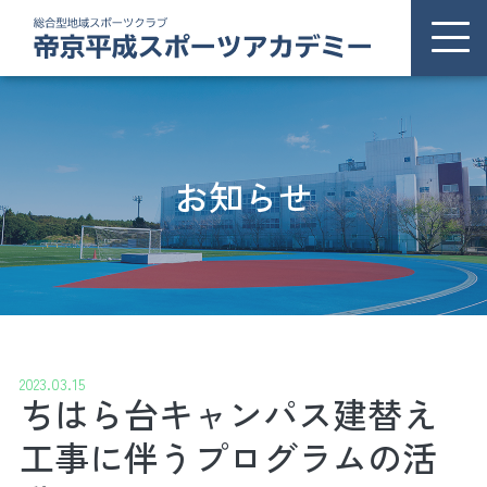
ホーム
THSAについて
お知らせ
お知らせ
プログラム
施設案内
2023.03.15
ちはら台キャンパス建替え
交通アクセス
工事に伴うプログラムの活