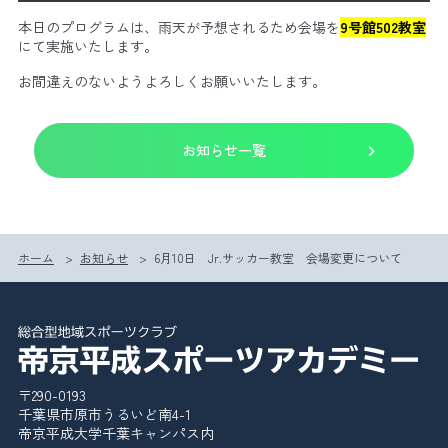
本日のプログラムは、雨天が予想されるため会場を
9号館502教室
にて実施いたします。
お間違えのないようよろしくお願いいたします。
お知らせ一覧
ホーム
>
お知らせ
>
6月10日 Jr.サッカー教室 会場変更について
スケジュール
申込み・手続き
よくある質問
賛助会員
ドッグクラブ
〒290-0193
千葉県市原市うるいど南4-1
帝京平成大学千葉キャンパス内