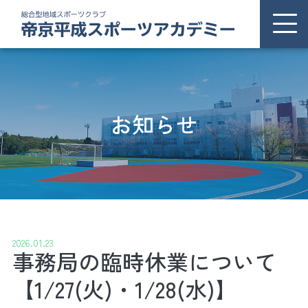
ホーム
THSAについて
お知らせ
お知らせ
プログラム
施設案内
2026.01.23
事務局の臨時休業について
交通アクセス
【1/27(火)・1/28(水)】