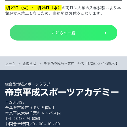
1月27日（火）・ 1月28日（水）
の両日は大学の入学試験により本
館が立入禁止となるため、事務局はお休みとなります。
お知らせ一覧
ホーム
>
お知らせ
>
事務局の臨時休業について【1/27(火)・1/28(水)】
スケジュール
申込み・手続き
よくある質問
賛助会員
ドッグクラブ
〒290-0193
千葉県市原市うるいど南4-1
帝京平成大学千葉キャンパス内
TEL：0436-74-6369
お問合せ時間／9：00～16：00